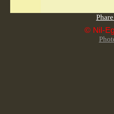
Phare
© Nil-E
Phot